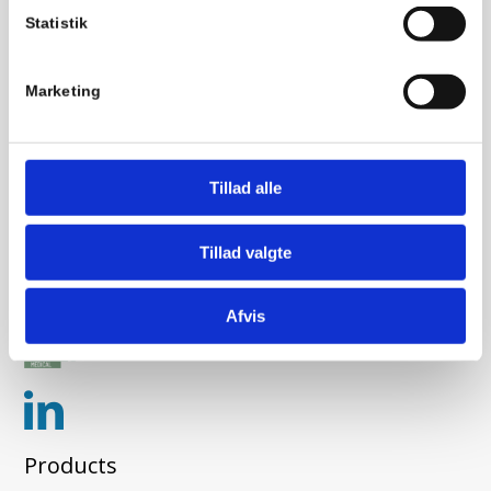
+45 39 29 63 33
info@aoghmedical.com
Statistik
Contact
Marketing
A&H Medical A/S
Knudslundvej 33
2605 Brøndby
Tillad alle
CVR: 34697000
EAN-nr. 5797200056481
Tillad valgte
Tlf:
+45 39 29 63 33
Mail:
info@aoghmedical.com
Afvis
Products