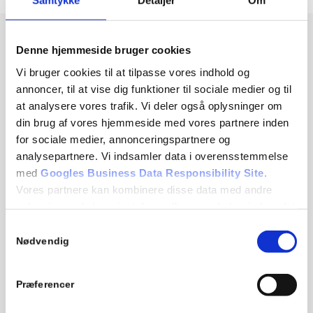
Samtykke
Detaljer
Om
Denne hjemmeside bruger cookies
Vi bruger cookies til at tilpasse vores indhold og
annoncer, til at vise dig funktioner til sociale medier og til
at analysere vores trafik. Vi deler også oplysninger om
din brug af vores hjemmeside med vores partnere inden
for sociale medier, annonceringspartnere og
analysepartnere. Vi indsamler data i overensstemmelse
med
Googles Business Data Responsibility Site
.
Vores partnere kan kombinere disse data med andre
oplysninger, du har givet dem, eller som de har indsamlet
A&H Medical A/S
fra din brug af deres tjenester.
Samtykkevalg
Nødvendig
Our opening hours are:
Se Cookie & Privatlivspolitik
her
Monday – Thursday: kl. 07:00 – 16:00
Friday: kl. 07:00 – 15:00
Præferencer