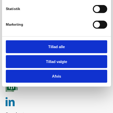
+45 39 29 63 33
info@aoghmedical.com
Statistik
Contact
Marketing
A&H Medical A/S
Knudslundvej 33
2605 Brøndby
Tillad alle
CVR: 34697000
EAN-nr. 5797200056481
Tillad valgte
Tlf:
+45 39 29 63 33
Mail:
info@aoghmedical.com
Afvis