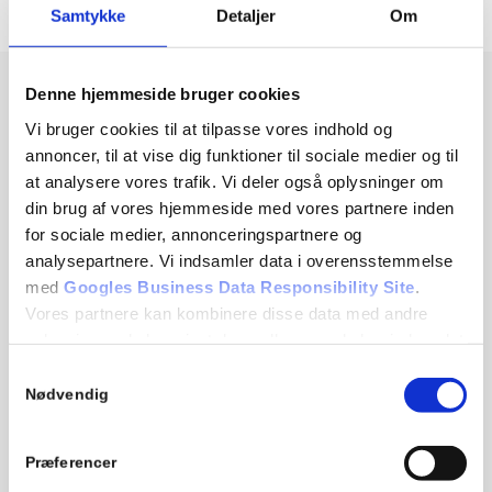
Samtykke
Detaljer
Om
Denne hjemmeside bruger cookies
Vi bruger cookies til at tilpasse vores indhold og
annoncer, til at vise dig funktioner til sociale medier og til
at analysere vores trafik. Vi deler også oplysninger om
din brug af vores hjemmeside med vores partnere inden
for sociale medier, annonceringspartnere og
analysepartnere. Vi indsamler data i overensstemmelse
med
Googles Business Data Responsibility Site
.
Vores partnere kan kombinere disse data med andre
oplysninger, du har givet dem, eller som de har indsamlet
A&H Medical A/S
fra din brug af deres tjenester.
Samtykkevalg
Nødvendig
Se Cookie & Privatlivspolitik
her
Our opening hours are:
Monday – Thursday: kl. 07:00 – 16:00
Præferencer
Friday: kl. 07:00 – 15:00