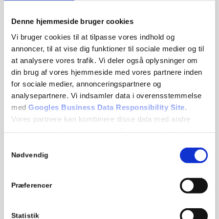
Denne hjemmeside bruger cookies
Vi bruger cookies til at tilpasse vores indhold og
annoncer, til at vise dig funktioner til sociale medier og til
at analysere vores trafik. Vi deler også oplysninger om
din brug af vores hjemmeside med vores partnere inden
for sociale medier, annonceringspartnere og
analysepartnere. Vi indsamler data i overensstemmelse
med
Googles Business Data Responsibility Site
.
Vores partnere kan kombinere disse data med andre
A&H Medical A/S
oplysninger, du har givet dem, eller som de har indsamlet
fra din brug af deres tjenester.
Samtykkevalg
Our opening hours are:
Nødvendig
Monday – Thursday: kl. 07:00 – 16:00
Se Cookie & Privatlivspolitik
her
Friday: kl. 07:00 – 15:00
Præferencer
+45 39 29 63 33
info@aoghmedical.com
Statistik