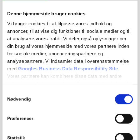
Denne hjemmeside bruger cookies
Vi bruger cookies til at tilpasse vores indhold og
annoncer, til at vise dig funktioner til sociale medier og til
at analysere vores trafik. Vi deler også oplysninger om
din brug af vores hjemmeside med vores partnere inden
for sociale medier, annonceringspartnere og
analysepartnere. Vi indsamler data i overensstemmelse
med
Googles Business Data Responsibility Site
.
Vores partnere kan kombinere disse data med andre
A&H Medical A/S
oplysninger, du har givet dem, eller som de har indsamlet
fra din brug af deres tjenester.
Samtykkevalg
Our opening hours are:
Nødvendig
Monday – Thursday: kl. 07:00 – 16:00
Se Cookie & Privatlivspolitik
her
Friday: kl. 07:00 – 15:00
Præferencer
+45 39 29 63 33
info@aoghmedical.com
Statistik