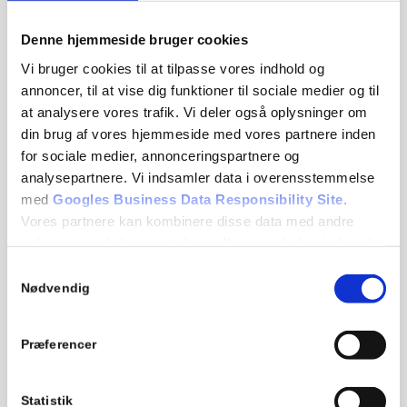
Denne hjemmeside bruger cookies
Vi bruger cookies til at tilpasse vores indhold og
annoncer, til at vise dig funktioner til sociale medier og til
at analysere vores trafik. Vi deler også oplysninger om
din brug af vores hjemmeside med vores partnere inden
for sociale medier, annonceringspartnere og
analysepartnere. Vi indsamler data i overensstemmelse
med
Googles Business Data Responsibility Site
.
Vores partnere kan kombinere disse data med andre
A&H Medical A/S
oplysninger, du har givet dem, eller som de har indsamlet
fra din brug af deres tjenester.
Samtykkevalg
Our opening hours are:
Nødvendig
Monday – Thursday: kl. 07:00 – 16:00
Se Cookie & Privatlivspolitik
her
Friday: kl. 07:00 – 15:00
Præferencer
+45 39 29 63 33
info@aoghmedical.com
Statistik