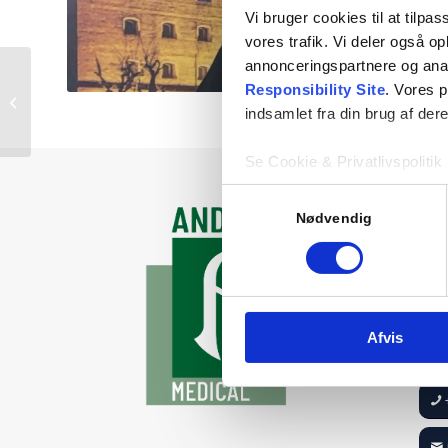
Vi bruger cookies til at tilpas
vores trafik. Vi deler også 
annonceringspartnere og ana
Responsibility Site
. Vores 
Carsten Hallum
indsamlet fra din brug af dere
Se Cookie & Privatlivspolitik
Samtykkevalg
A&
Nødvendig
Our
Mon
– 1
Fr
Afvis
– 1