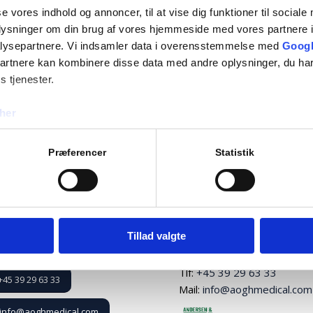
se vores indhold og annoncer, til at vise dig funktioner til sociale
oplysninger om din brug af vores hjemmeside med vores partnere i
lysepartnere. Vi indsamler data i overensstemmelse med
Googl
partnere kan kombinere disse data med andre oplysninger, du har
s tjenester.
her
H Medical A/S
Contact
Præferencer
Statistik
 opening hours are:
A&H Medical A/S
day – Thursday: kl. 07:00
Knudslundvej 33
6:00
2605 Brøndby
iday: kl. 07:00
CVR: 34697000
Tillad valgte
5:00
EAN-nr. 5797200056481
Tlf:
+45 39 29 63 33
+45 39 29 63 33
Mail:
info@aoghmedical.com
info@aoghmedical.com