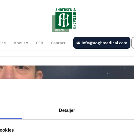
ice
About
CSR
Contact
info@aoghmedical.com
Detaljer
ookies